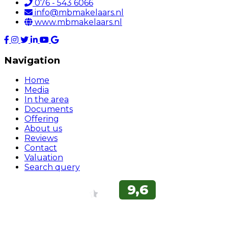
076 - 543 6066
info@mbmakelaars.nl
www.mbmakelaars.nl
Navigation
Home
Media
In the area
Documents
Offering
About us
Reviews
Contact
Valuation
Search query