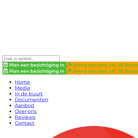
Plan een bezichtiging in
Breng een bod uit!
Waard
Plan een bezichtiging in
Breng een bod uit!
Waard
Home
Media
In de buurt
Documenten
Aanbod
Over ons
Reviews
Contact