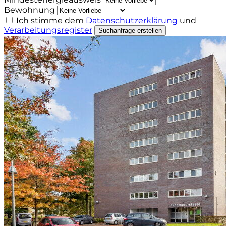
Bewohnung
Ich stimme dem
Datenschutzerklärung
und
Verarbeitungsregister
Suchanfrage erstellen