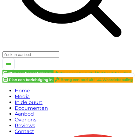
Plan een bezichtiging in
Breng een bod uit!
Waardebepaling
Plan een bezichtiging in
Breng een bod uit!
Waardebepaling
Home
Media
In de buurt
Documenten
Aanbod
Over ons
Reviews
Contact