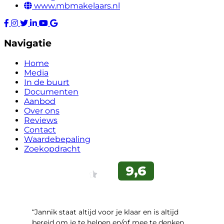
www.mbmakelaars.nl
Navigatie
Home
Media
In de buurt
Documenten
Aanbod
Over ons
Reviews
Contact
Waardebepaling
Zoekopdracht
“Jannik staat altijd voor je klaar en is altijd
bereid om je te helpen en/of mee te denken.