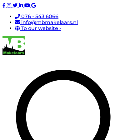
076 - 543 6066
info@mbmakelaars.nl
To our website ›